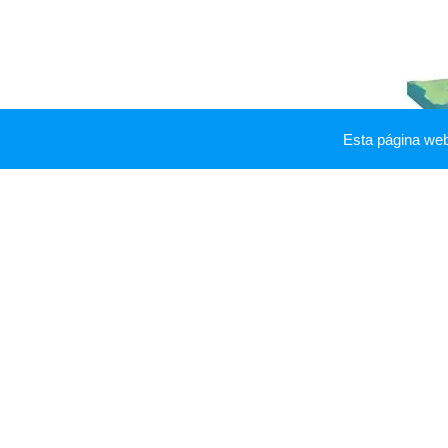
Esta página we
CURSO ALT
curso alto
En el
, que inclu
cabecera y primeros
kilómetros de recorrido d
río
, predominan las grand
pendientes y las aguas
discurren rápidamente.