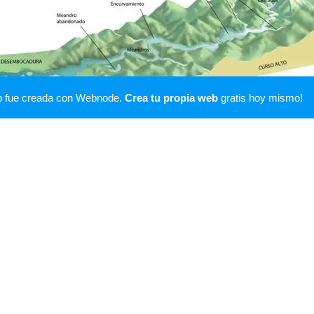
b fue creada con Webnode.
Crea tu propia web
gratis hoy mismo!
O
CURSO MEDIO
CU
ye la
En el curso medio se
encuentran las pendientes más
En
el
suaves con valles más abiertos
dis
es
y planos. Las aguas bajan más
de 
lentas por lo que se forman
des
ondulaciones llamadas