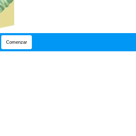
Comenzar
RSO BAJO
 el curso bajo
minuye la velocidad
las aguas porque el
nivel es pequeño y